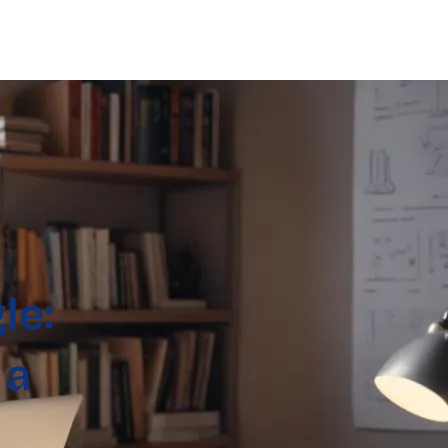
le:
 a