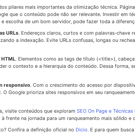
os pilares mais importantes da otimização técnica. Página
oogle que o conteúdo pode não ser relevante. Investir em 
 escolha de um bom servidor, pode fazer toda a diferenç
das URLs
. Endereços claros, curtos e com palavras-chave re
izando a indexação. Evite URLs confusas, longas ou reche
s HTML
. Elementos como as tags de título (<title>), cabeça
r o contexto e a hierarquia do conteúdo. Dessa forma, seu
n responsivo
. Com o crescimento do acesso por dispositiv
l. O Google prioriza sites responsivos em seu ranqueament
s, visite conteúdos que exploram
SEO On Page e Técnicas 
 à frente na jornada para um ranqueamento mais sólido e c
? Confira a definição oficial no
Dicio
. E para quem busca