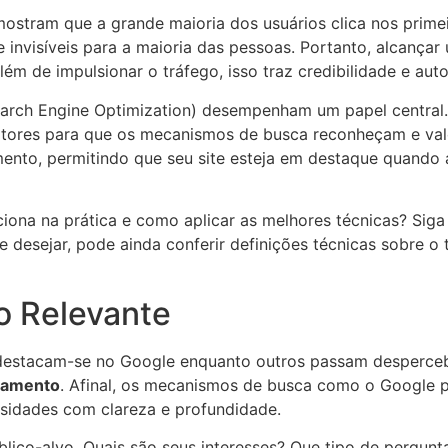
mostram que a grande maioria dos usuários clica nos prime
 invisíveis para a maioria das pessoas. Portanto, alcanç
lém de impulsionar o tráfego, isso traz credibilidade e aut
arch Engine Optimization) desempenham um papel central. 
 fatores para que os mecanismos de busca reconheçam e va
mento, permitindo que seu site esteja em destaque quando
ona na prática e como aplicar as melhores técnicas? Siga
Se desejar, pode ainda conferir definições técnicas sobre 
o Relevante
destacam-se no Google enquanto outros passam despercebi
eamento
. Afinal, os mecanismos de busca como o Google p
ssidades com clareza e profundidade.
blico-alvo. Quais são seus interesses? Que tipo de pergun