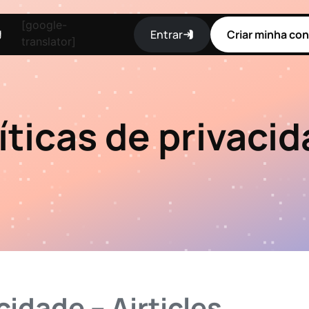
[google-
g
Entrar
Criar minha con
translator]
íticas de privaci
cidade – Airticles