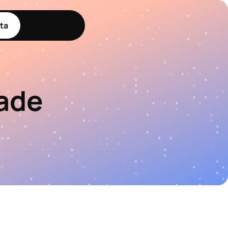
ta
dade