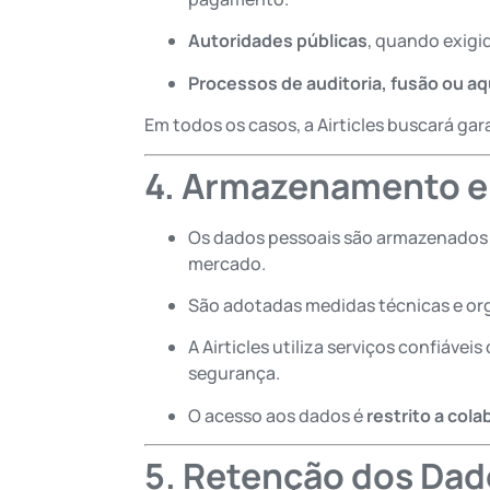
Autoridades públicas
, quando exigid
Processos de auditoria, fusão ou aq
Em todos os casos, a Airticles buscará gar
4. Armazenamento e
Os dados pessoais são armazenado
mercado.
São adotadas medidas técnicas e or
A Airticles utiliza serviços confiáve
segurança.
O acesso aos dados é
restrito a col
5. Retenção dos Dad