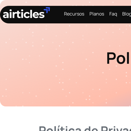
Recursos
Planos
Faq
Blo
Pol
Política de Priva