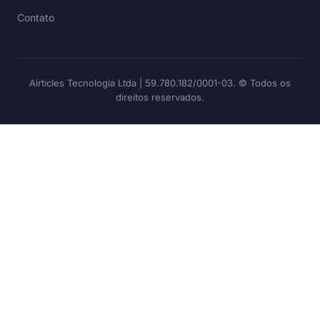
Contato
Airticles Tecnologia Ltda | 59.780.182/0001-03. © Todos os
direitos reservados.