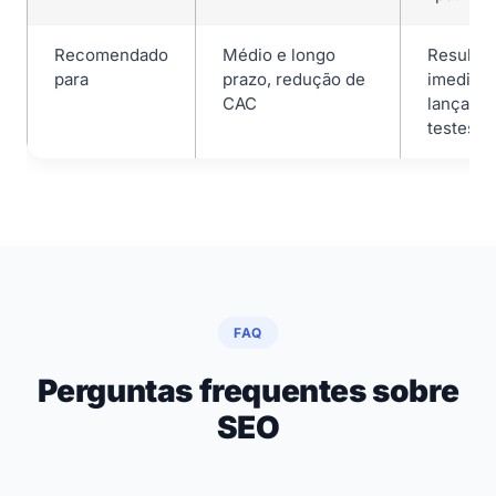
Recomendado
Médio e longo
Resulta
para
prazo, redução de
imediato
CAC
lançame
testes
FAQ
Perguntas frequentes sobre
SEO