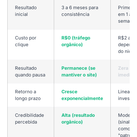
Resultado
3 a 6 meses para
Primeiro
inicial
consistência
em 1 a 2
semana
Custo por
R$0 (tráfego
R$2 a R
clique
orgânico)
depend
do nicho
Resultado
Permanece (se
Zera
quando pausa
mantiver o site)
imediat
Retorno a
Cresce
Linear a
longo prazo
exponencialmente
investim
Credibilidade
Alta (resultado
Modera
percebida
orgânico)
(sinaliz
como
"patroci