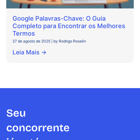
Google Palavras-Chave: O Guia
Completo para Encontrar os Melhores
Termos
27 de agosto de 2025
|
by Rodrigo Rosalin
Leia Mais →
Seu
concorrente