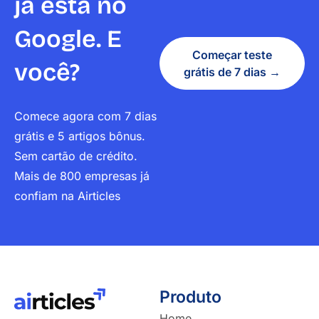
já está no
Google. E
Começar teste
você?
grátis de 7 dias →
Comece agora com 7 dias
grátis e 5 artigos bônus.
Sem cartão de crédito.
Mais de 800 empresas já
confiam na Airticles
Produto
Home