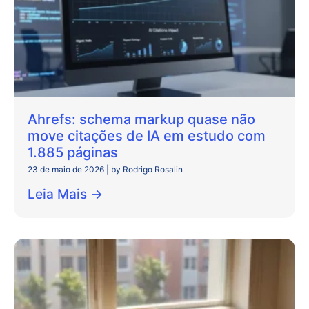
Ahrefs: schema markup quase não
move citações de IA em estudo com
1.885 páginas
23 de maio de 2026
|
by Rodrigo Rosalin
Leia Mais →