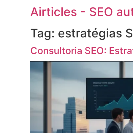
Airticles - SEO a
Tag:
estratégias 
Consultoria SEO: Estr