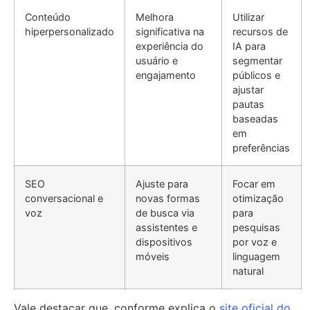
Conteúdo
Melhora
Utilizar
hiperpersonalizado
significativa na
recursos de
experiência do
IA para
usuário e
segmentar
engajamento
públicos e
ajustar
pautas
baseadas
em
preferências
SEO
Ajuste para
Focar em
conversacional e
novas formas
otimização
voz
de busca via
para
assistentes e
pesquisas
dispositivos
por voz e
móveis
linguagem
natural
Vale destacar que, conforme explica o
site oficial do