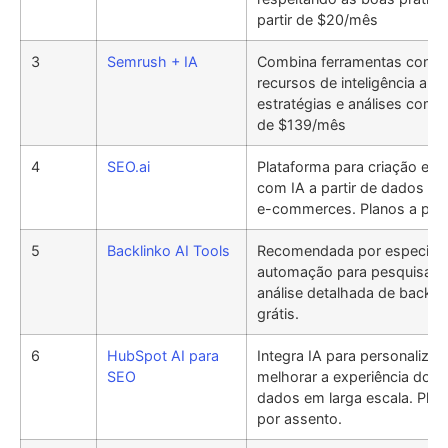
partir de $20/mês
3
Semrush + IA
Combina ferramentas conso
recursos de inteligência artif
estratégias e análises compet
de $139/mês
4
SEO.ai
Plataforma para criação e 
com IA a partir de dados e
e-commerces. Planos a part
5
Backlinko AI Tools
Recomendada por especialis
automação para pesquisa d
análise detalhada de backli
grátis.
6
HubSpot AI para
Integra IA para personalizar
SEO
melhorar a experiência do u
dados em larga escala. Plan
por assento.