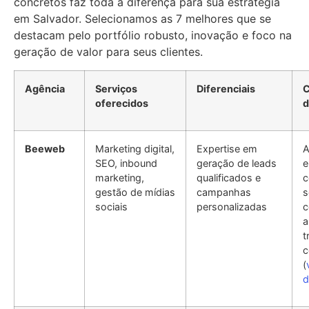
concretos faz toda a diferença para sua estratégia
em Salvador. Selecionamos as 7 melhores que se
destacam pelo portfólio robusto, inovação e foco na
geração de valor para seus clientes.
Agência
Serviços
Diferenciais
C
oferecidos
d
Beeweb
Marketing digital,
Expertise em
A
SEO, inbound
geração de leads
e
marketing,
qualificados e
c
gestão de mídias
campanhas
s
sociais
personalizadas
c
a
t
c
(
d