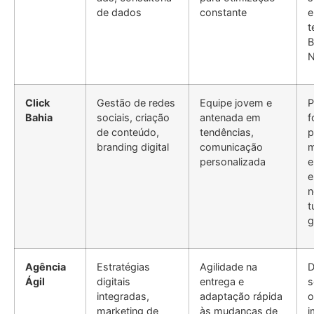
de dados
constante
e
t
B
N
Click
Gestão de redes
Equipe jovem e
P
Bahia
sociais, criação
antenada em
f
de conteúdo,
tendências,
p
branding digital
comunicação
m
personalizada
e
e
n
t
g
Agência
Estratégias
Agilidade na
D
Ágil
digitais
entrega e
s
integradas,
adaptação rápida
o
marketing de
às mudanças de
i