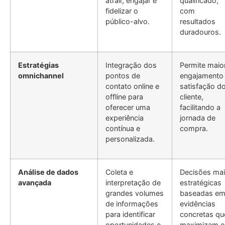
atrair, engajar e
qualificado,
fidelizar o
com
público-alvo.
resultados
duradouros.
Estratégias
Integração dos
Permite maio
omnichannel
pontos de
engajamento
contato online e
satisfação d
offline para
cliente,
oferecer uma
facilitando a
experiência
jornada de
contínua e
compra.
personalizada.
Análise de dados
Coleta e
Decisões ma
avançada
interpretação de
estratégicas
grandes volumes
baseadas e
de informações
evidências
para identificar
concretas qu
oportunidades e
maximizam o