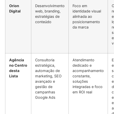
Orion
Desenvolvimento
Foco em
C
Digital
web, branding,
identidade visual
r
estratégias de
alinhada ao
e
conteúdo
posicionamento
l
da marca
r
s
e
v
Agência
Consultoria
Atendimento
E
no Centro
estratégica,
dedicado e
e
desta
automação de
acompanhamento
s
Lista
marketing, SEO
constante,
c
avançado e
soluções
e
gestão de
integradas e foco
d
campanhas
em ROI real
c
Google Ads
e
e
a
d