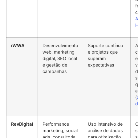
f
A
H
iWWA
Desenvolvimento
Suporte contínuo
A
web, marketing
e projetos que
c
digital, SEO local
superam
e
e gestão de
expectativas
v
campanhas
d
s
q
a
(
d
RevDigital
Performance
Uso intensivo de
C
marketing, social
análise de dados
s
ads, consultoria
para otimização
s