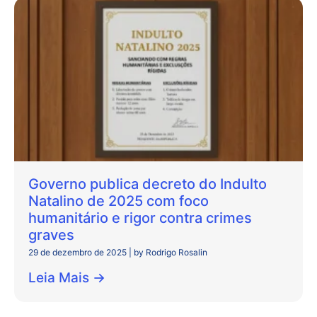
Governo publica decreto do Indulto
Natalino de 2025 com foco
humanitário e rigor contra crimes
graves
29 de dezembro de 2025
|
by Rodrigo Rosalin
Leia Mais →