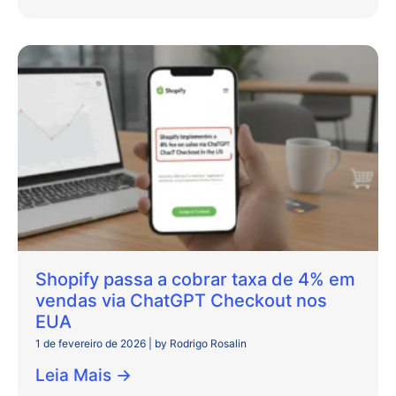
Shopify passa a cobrar taxa de 4% em
vendas via ChatGPT Checkout nos
EUA
1 de fevereiro de 2026
|
by Rodrigo Rosalin
Leia Mais →