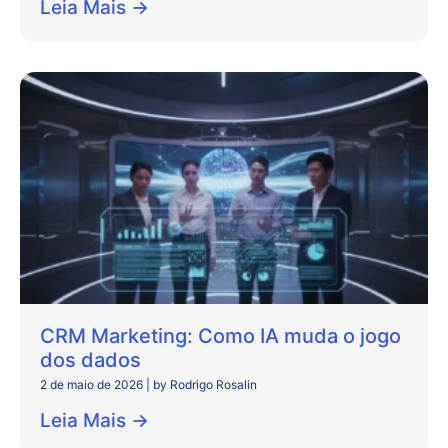
Leia Mais →
CRM Marketing: Como IA muda o jogo
dos dados
2 de maio de 2026
|
by Rodrigo Rosalin
Leia Mais →