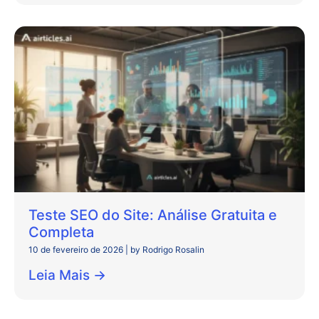
Teste SEO do Site: Análise Gratuita e
Completa
10 de fevereiro de 2026
|
by Rodrigo Rosalin
Leia Mais →