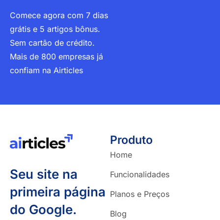
Comece agora com 7 dias
grátis e 5 artigos bônus.
Sem cartão de crédito.
Mais de 800 empresas já
confiam na Airticles
Produto
Home
Seu site na
Funcionalidades
primeira página
Planos e Preços
do Google.
Blog