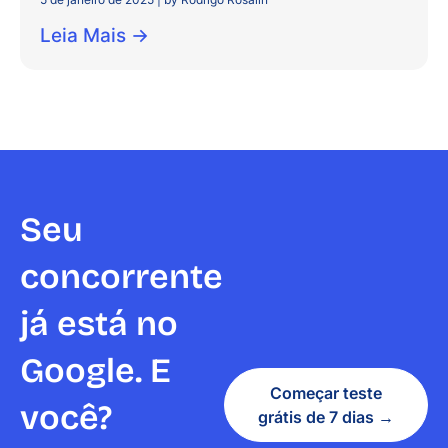
Leia Mais →
Seu
concorrente
já está no
Google. E
Começar teste
você?
grátis de 7 dias →