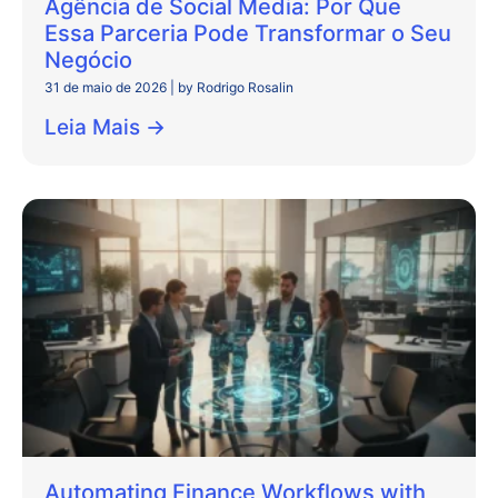
Agência de Social Media: Por Que
Essa Parceria Pode Transformar o Seu
Negócio
31 de maio de 2026
|
by Rodrigo Rosalin
Leia Mais →
Automating Finance Workflows with