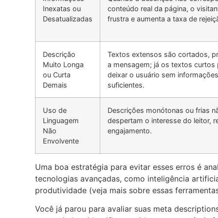
Inexatas ou
conteúdo real da página, o visitan
Desatualizadas
frustra e aumenta a taxa de rejeiç
Descrição
Textos extensos são cortados, p
Muito Longa
a mensagem; já os textos curto
ou Curta
deixar o usuário sem informaçõe
Demais
suficientes.
Uso de
Descrições monótonas ou frias n
Linguagem
despertam o interesse do leitor, 
Não
engajamento.
Envolvente
Uma boa estratégia para evitar esses erros é ana
tecnologias avançadas, como inteligência artifici
produtividade (veja mais sobre essas ferrament
Você já parou para avaliar suas meta descriptio