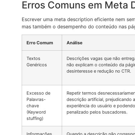
Erros Comuns em Meta D
Escrever uma meta description eficiente nem se
mas também o desempenho do conteúdo nas página
Erro Comum
Análise
Textos
Descrições vagas que não entreg
Genéricos
não explicam o conteúdo da pág
desinteresse e redução no CTR.
Excesso de
Repetir termos desnecessariamen
Palavras-
descrição artificial, prejudicando 
chave
experiência do usuário e podendo
(Keyword
penalizado pelos buscadores.
stuffing)
Informações
Quando a descrição não corresp