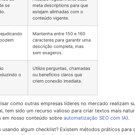
te se
meta descriptions para que
ão.
estejam alinhadas com o
conteúdo vigente.
rejudicando
Mantenha entre 150 e 160
s podem
caracteres para garantir uma
s
descrição completa, mas
sem exageros.
ão
Utilize perguntas, chamadas
reduzindo o
ou benefícios claros que
criem conexão imediata.
lisar como outras empresas líderes no mercado realizam su
al, tem sido um recurso valioso para criar textos mais natu
as em nosso conteúdo sobre
automatização SEO com IA
).
ns usando algum checklist? Existem métodos práticos para 