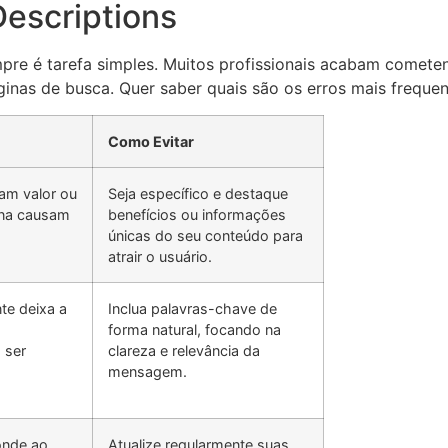
escriptions
mpre é tarefa simples. Muitos profissionais acabam comet
s de busca. Quer saber quais são os erros mais frequent
Como Evitar
am valor ou
Seja específico e destaque
ina causam
benefícios ou informações
únicas do seu conteúdo para
atrair o usuário.
te deixa a
Inclua palavras-chave de
a
forma natural, focando na
 ser
clareza e relevância da
mensagem.
onde ao
Atualize regularmente suas