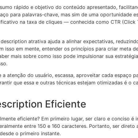
sumo rápido e objetivo do conteúdo apresentado, facilitand
paço para palavras-chave, mas sim de uma oportunidade est
nificativo na taxa de cliques — conhecida como CTR (Clic
escription atrativa ajuda a alinhar expectativas, reduzind
m isso em mente, entender os princípios para criar meta de
saber mais sobre como isso pode impulsionar sua estratég
so.
e a atenção do usuário, escassa, aproveitar cada espaço par
arantir que essa e outras técnicas estejam otimizadas é o c
cription Eficiente
lmente eficiente? Em primeiro lugar, ser claro e conciso é i
ralmente entre 150 e 160 caracteres. Portanto, ser direto
desde o primeiro instante.