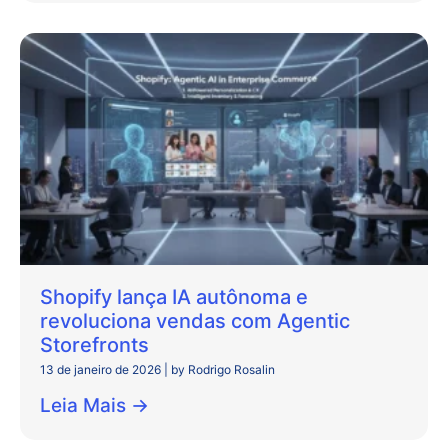
Shopify lança IA autônoma e
revoluciona vendas com Agentic
Storefronts
13 de janeiro de 2026
|
by Rodrigo Rosalin
Leia Mais →