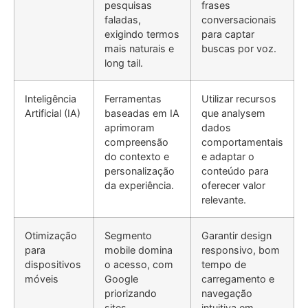
pesquisas
frases
faladas,
conversacionais
exigindo termos
para captar
mais naturais e
buscas por voz.
long tail.
Inteligência
Ferramentas
Utilizar recursos
Artificial (IA)
baseadas em IA
que analysem
aprimoram
dados
compreensão
comportamentais
do contexto e
e adaptar o
personalização
conteúdo para
da experiência.
oferecer valor
relevante.
Otimização
Segmento
Garantir design
para
mobile domina
responsivo, bom
dispositivos
o acesso, com
tempo de
móveis
Google
carregamento e
priorizando
navegação
sites
intuitiva em