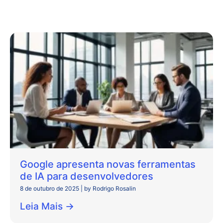
Google apresenta novas ferramentas
de IA para desenvolvedores
8 de outubro de 2025
|
by Rodrigo Rosalin
Leia Mais →