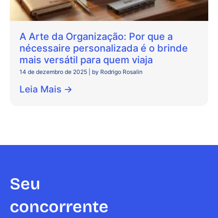
A Arte da Organização: Por que a
nécessaire personalizada é o brinde
mais versátil para quem viaja
14 de dezembro de 2025
|
by Rodrigo Rosalin
Leia Mais →
Seu
concorrente