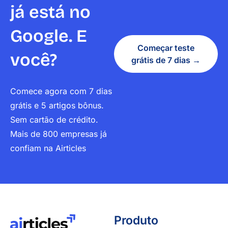
já está no
Google. E
Começar teste
você?
grátis de 7 dias →
Comece agora com 7 dias
grátis e 5 artigos bônus.
Sem cartão de crédito.
Mais de 800 empresas já
confiam na Airticles
Produto