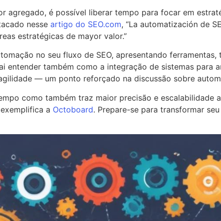
or agregado, é possível liberar tempo para focar em estrat
stacado nesse
artigo do SEO.com
, “La automatización de SE
eas estratégicas de mayor valor.”
omação no seu fluxo de SEO, apresentando ferramentas, té
ai entender também como a integração de sistemas para an
do agilidade — um ponto reforçado na discussão sobre aut
mpo como também traz maior precisão e escalabilidade ao
 exemplifica a
Octoboard
. Prepare-se para transformar se