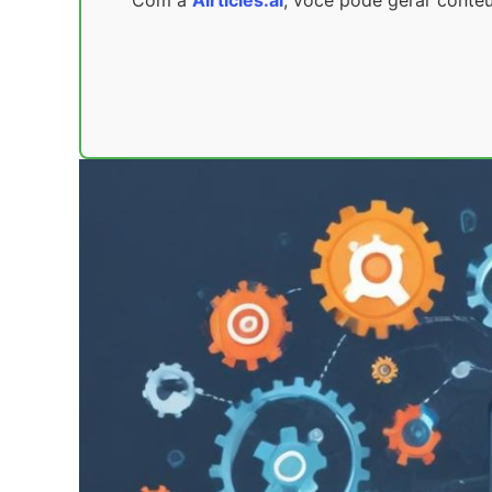
Com a
Airticles.ai
, você pode gerar cont