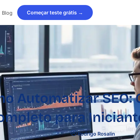
Começar teste grátis →
Blog
o Automatizar SEO: 
ompleto para Iniciant
Rodrigo Rosalin