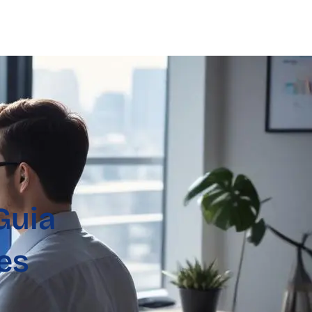
Guia
es