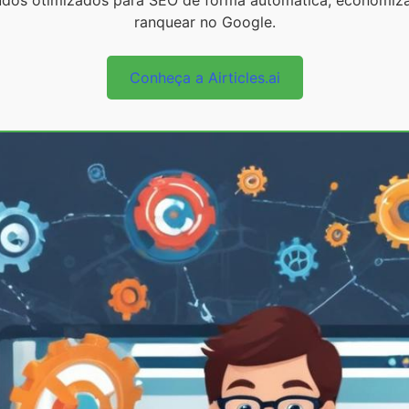
eúdos otimizados para SEO de forma automática, economi
ranquear no Google.
Conheça a Airticles.ai