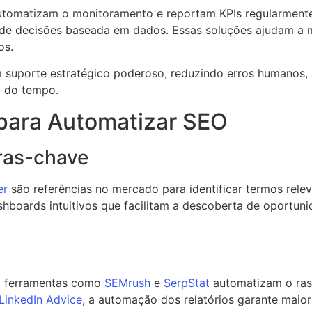
e automatizam o monitoramento e reportam KPIs regularmen
 decisões baseada em dados. Essas soluções ajudam a ma
os.
suporte estratégico poderoso, reduzindo erros humanos,
o do tempo.
 para Automatizar SEO
vras-chave
er
são referências no mercado para identificar termos relev
hboards intuitivos que facilitam a descoberta de oportuni
, ferramentas como
SEMrush
e
SerpStat
automatizam o ras
 LinkedIn Advice
, a automação dos relatórios garante maio