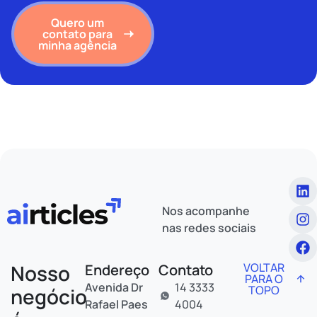
Quero um
contato para
minha agência
Nos acompanhe
nas redes sociais
Nosso
VOLTAR
Endereço
Contato
PARA O
Avenida Dr
14 3333
TOPO
negócio
Rafael Paes
4004