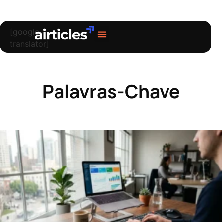
[google-
translator]
Sobre nós
Palavras-Chave