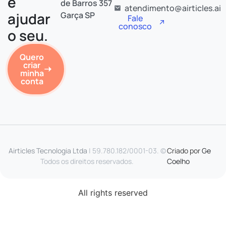
é
de Barros 357
atendimento@airticles.ai
ajudar
Garça SP
Fale
conosco
o seu.
Quero
criar
minha
conta
Airticles Tecnologia Ltda
| 59.780.182/0001-03. ©
Criado por
Ge
Todos os direitos reservados.
Coelho
All rights reserved