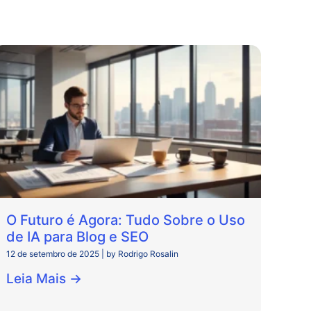
O Futuro é Agora: Tudo Sobre o Uso
de IA para Blog e SEO
12 de setembro de 2025
|
by Rodrigo Rosalin
Leia Mais →