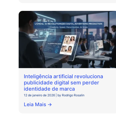
Inteligência artificial revoluciona
publicidade digital sem perder
identidade de marca
12 de janeiro de 2026
|
by Rodrigo Rosalin
Leia Mais →