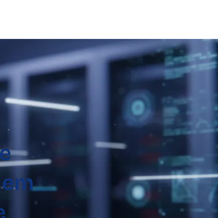
de
 em
e