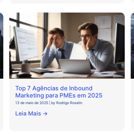
Top 7 Agências de Inbound
Marketing para PMEs em 2025
13 de maio de 2025
|
by Rodrigo Rosalin
Leia Mais →