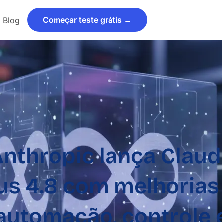
Começar teste grátis →
Blog
nthropic lança Clau
us 4.8 com melhorias
automação, controle 