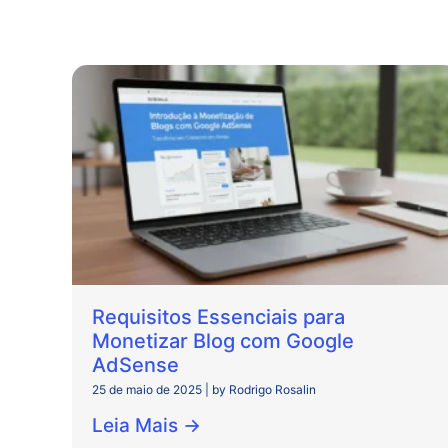
Requisitos Essenciais para
Monetizar Blog com Google
AdSense
25 de maio de 2025
|
by Rodrigo Rosalin
Leia Mais →