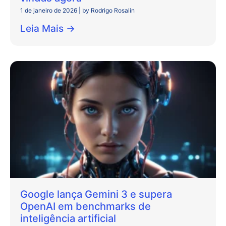
1 de janeiro de 2026
|
by Rodrigo Rosalin
Leia Mais →
Google lança Gemini 3 e supera
OpenAI em benchmarks de
inteligência artificial