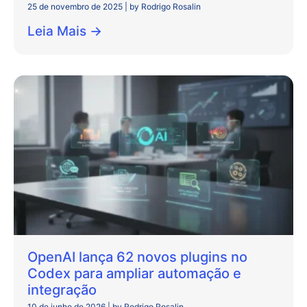
25 de novembro de 2025
|
by Rodrigo Rosalin
Leia Mais →
OpenAI lança 62 novos plugins no
Codex para ampliar automação e
integração
10 de junho de 2026
|
by Rodrigo Rosalin