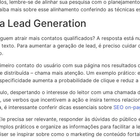
ados, lembre-se de alinhar sua pesquisa com o planejamen
Saiba mais sobre esse alinhamento conferindo as técnicas e
a Lead Generation
uem atrair mais contatos qualificados? A resposta está n
texto. Para aumentar a geração de lead, é preciso cuidar d
o.
imeiro contato do usuário com sua página nos resultados de
te distribuída – chama mais atenção. Um exemplo prático: 
specificidade aumenta a probabilidade de clique e reduz a 
ulo, despertando o interesse do leitor com uma chamada d
k, use verbos que incentivem a ação e insira termos relacio
 é interessante conferir dicas essenciais sobre
SEO on-pa
Ele precisa ser relevante, responder às dúvidas do públic
mplos práticos e organize as informações para facilitar a le
iser se inspirar sobre como o marketing de conteúdo fortal