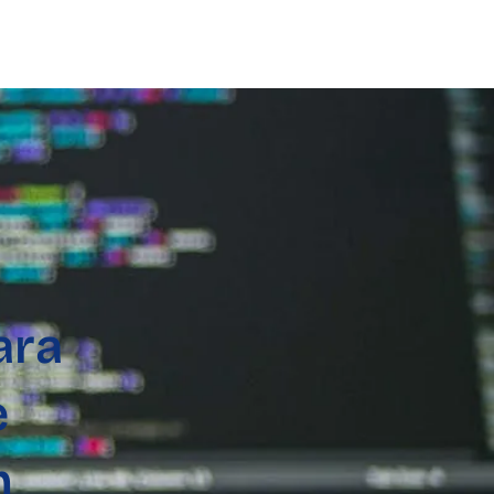
ara
e
m