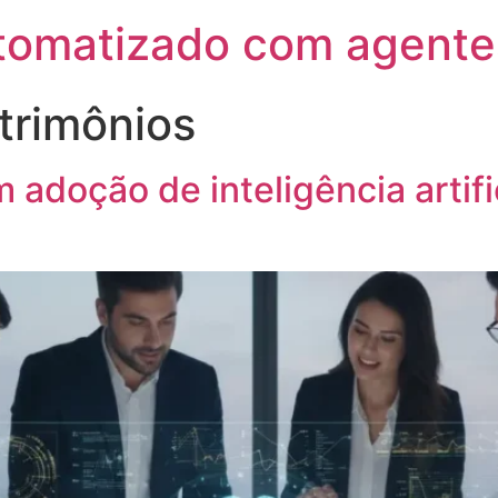
utomatizado com agente
trimônios
 adoção de inteligência artifi