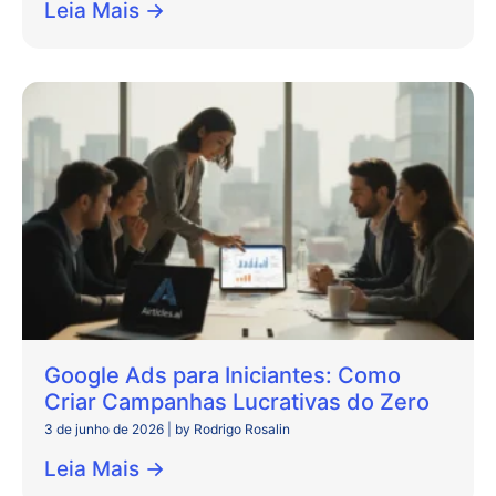
Leia Mais →
Google Ads para Iniciantes: Como
Criar Campanhas Lucrativas do Zero
3 de junho de 2026
|
by Rodrigo Rosalin
Leia Mais →