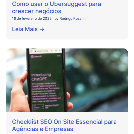
Como usar o Ubersuggest para
crescer negócios
16 de fevereiro de 2025
|
by Rodrigo Rosalin
Leia Mais →
Checklist SEO On Site Essencial para
Agências e Empresas