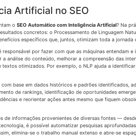
ia Artificial no SEO
entam o
SEO Automático com Inteligência Artificial
? Na prá
resultados concretos: o Processamento de Linguagem Natur
nefícios específicos que, juntos, otimizam toda a jornada
 responsável por fazer com que as máquinas entendam e i
 a análise do conteúdo, melhorar a compreensão das inten
de textos otimizados. Por exemplo, o NLP ajuda a identifica
 com base em dados históricos e padrões identificados, a
ramento de rankings, identificação de oportunidades emer
dências e reorientar ações antes mesmo que fiquem obsole
s de informações provenientes de diversas fontes — des
cnologia, é possível automatizar pesquisas aprofundadas, 
ssim, elimina-se o trabalho manual extenso e abre-se espaç