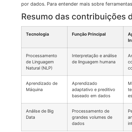
por dados. Para entender mais sobre ferramentas
Resumo das contribuições d
Tecnologia
Função Principal
A
In
Processamento
Interpretação e análise
An
de Linguagem
de linguagem humana
c
Natural (NLP)
c
Aprendizado de
Aprendizado
M
Máquina
adaptativo e preditivo
t
baseado em dados
es
Análise de Big
Processamento de
P
Data
grandes volumes de
an
dados
in