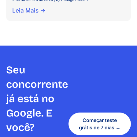
Leia Mais →
Seu
concorrente
já está no
Google. E
Começar teste
você?
grátis de 7 dias →