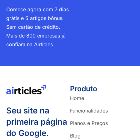
Comece agora com 7 dias
grátis e 5 artigos bônus.
Sem cartão de crédito.
Mais de 800 empresas já
confiam na Airticles
Produto
Home
Seu site na
Funcionalidades
primeira página
Planos e Preços
do Google.
Blog