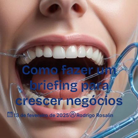
Começar teste grátis →
Como fazer um
briefing para
crescer negócios
13 de fevereiro de 2025
Rodrigo Rosalin