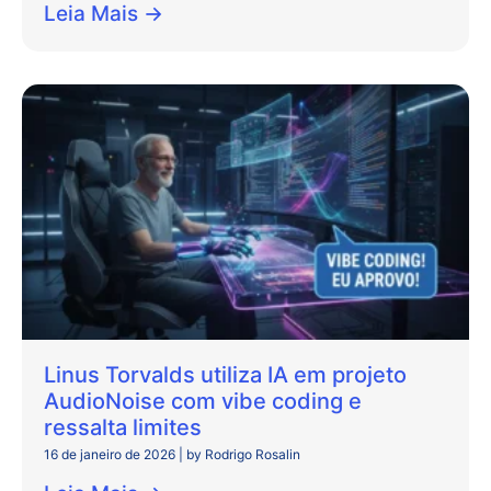
Leia Mais →
Linus Torvalds utiliza IA em projeto
AudioNoise com vibe coding e
ressalta limites
16 de janeiro de 2026
|
by Rodrigo Rosalin