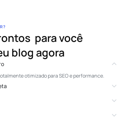
R?
rontos para você
eu blog agora
ro
 totalmente otimizado para SEO e performance.
eta