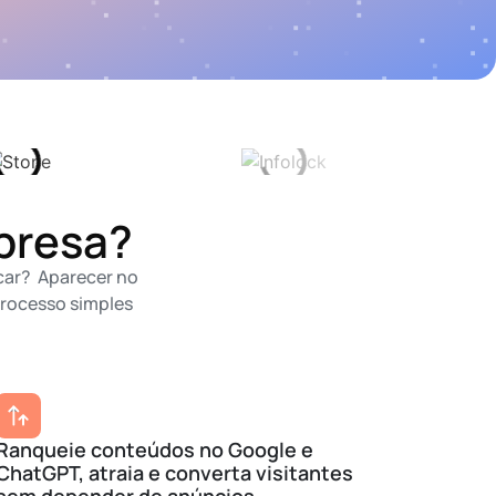
presa?
car? Aparecer no
processo simples
Ranqueie conteúdos no Google e
ChatGPT, atraia e converta visitantes
sem depender de anúncios.