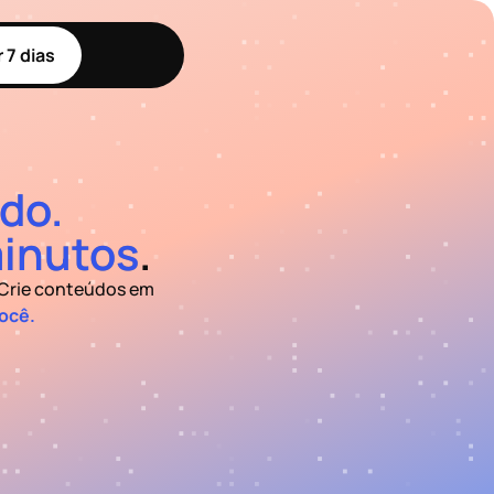
 7 dias
do.
inutos
.
 Crie conteúdos em
você.