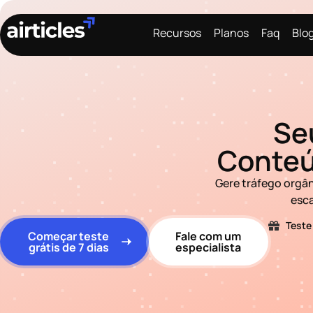
Recursos
Planos
Faq
Blo
Se
Conteú
Gere tráfego orgâ
esca
Teste
Começar teste
Fale com um
grátis de 7 dias
especialista