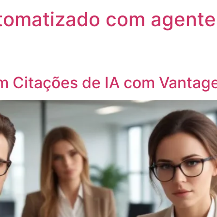
utomatizado com agente
 Citações de IA com Vantage