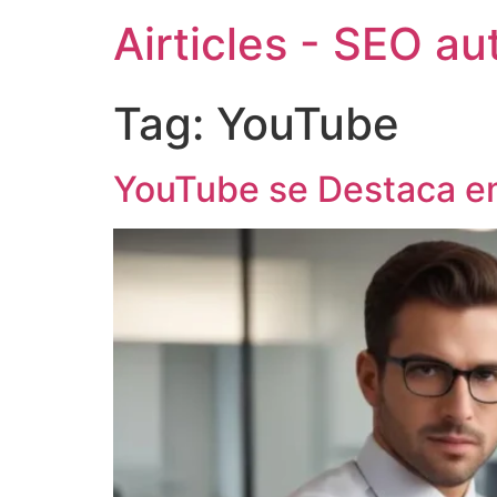
Airticles - SEO a
Tag:
YouTube
YouTube se Destaca em