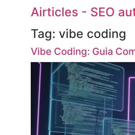
Airticles - SEO a
Tag:
vibe coding
Vibe Coding: Guia Com