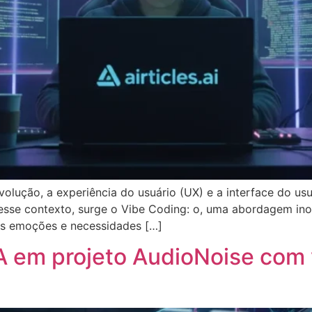
volução, a experiência do usuário (UX) e a interface do usu
esse contexto, surge o Vibe Coding: o, uma abordagem ino
as emoções e necessidades […]
 IA em projeto AudioNoise com 