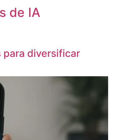
s de IA
 para diversificar