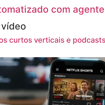
utomatizado com agente
 vídeo
s curtos verticais e podcasts