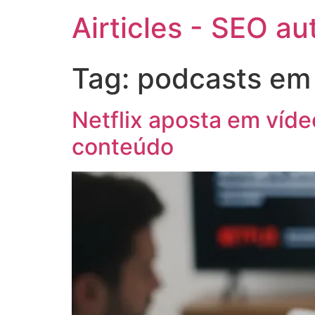
Airticles - SEO a
Tag:
podcasts em
Netflix aposta em vídeo
conteúdo