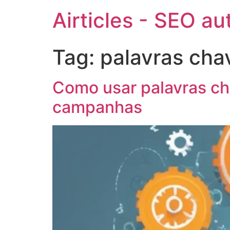
Airticles - SEO a
Tag:
palavras cha
Como usar palavras ch
campanhas