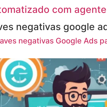
utomatizado com agente
ves negativas google a
aves negativas Google Ads pa