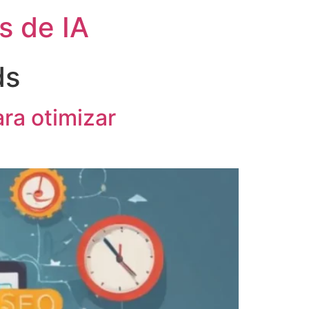
s de IA
ds
ra otimizar