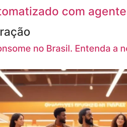
utomatizado com agente
eração
some no Brasil. Entenda a n