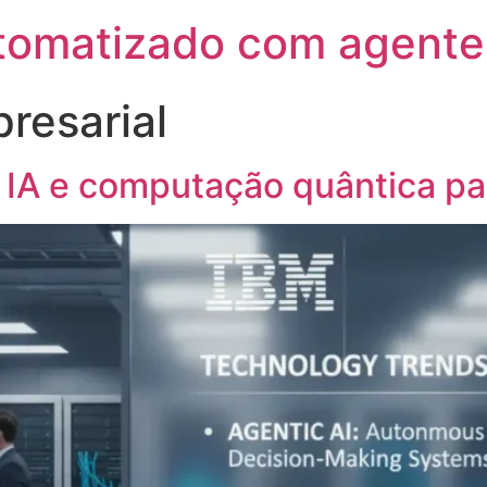
utomatizado com agente
resarial
A e computação quântica par