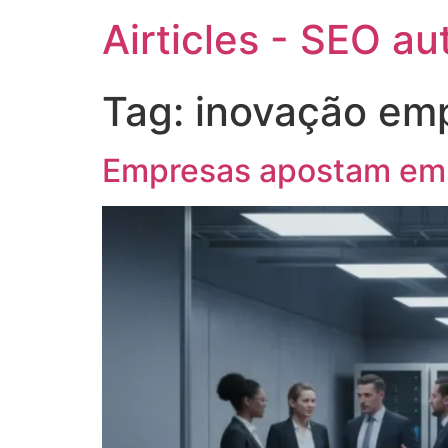
Airticles - SEO a
Tag:
inovação emp
Empresas apostam em I