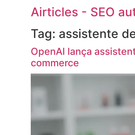
Airticles - SEO a
Tag:
assistente d
OpenAI lança assisten
commerce