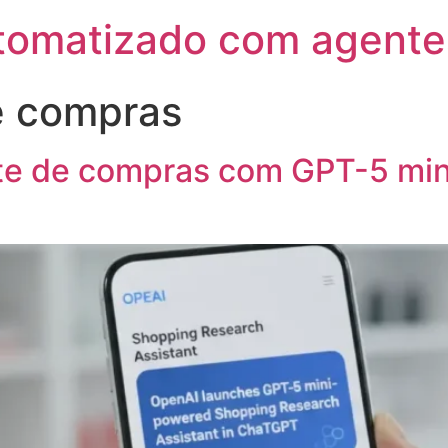
utomatizado com agente
e compras
te de compras com GPT-5 mini