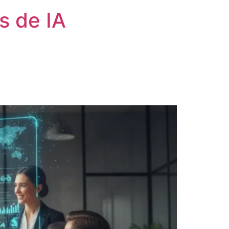
s de IA
)