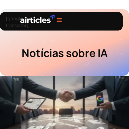
[google-
translator]
Sobre nós
Notícias sobre IA