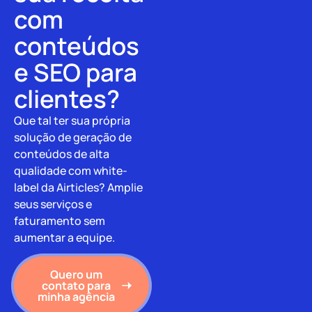
com
conteúdos
e SEO para
clientes?
Que tal ter sua própria
solução de geração de
conteúdos de alta
qualidade com white-
label da Airticles? Amplie
seus serviços e
faturamento sem
aumentar a equipe.
Quero um
contato para
minha agência