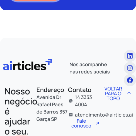
Nos acompanhe
nas redes sociais
Nosso
VOLTAR
Endereço
Contato
PARA O
Avenida Dr
14 3333
TOPO
negócio
Rafael Paes
4004
é
de Barros 357
atendimento@airticles.ai
ajudar
Garça SP
Fale
conosco
o seu.