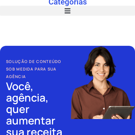
Categorias
SOLUÇÃO DE CONTEÚDO
SOB MEDIDA PARA SUA
AGÊNCIA
Você,
agência,
quer
aumentar
sua receita