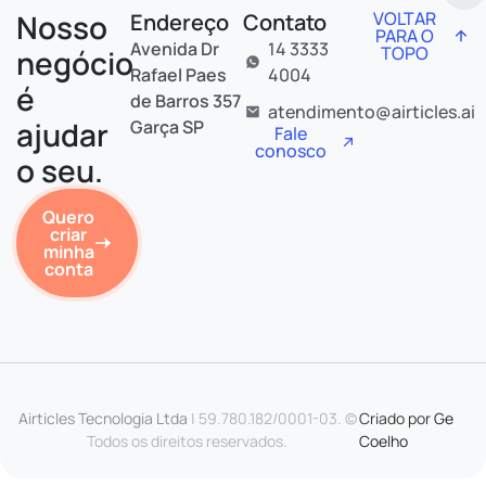
Nosso
VOLTAR
Endereço
Contato
PARA O
Avenida Dr
14 3333
TOPO
negócio
Rafael Paes
4004
é
de Barros 357
atendimento@airticles.ai
ajudar
Garça SP
Fale
conosco
o seu.
Quero
criar
minha
conta
Airticles Tecnologia Ltda
| 59.780.182/0001-03. ©
Criado por
Ge
Todos os direitos reservados.
Coelho