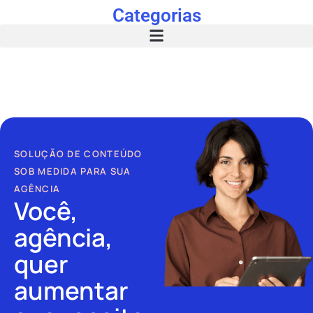
Categorias
SOLUÇÃO DE CONTEÚDO
SOB MEDIDA PARA SUA
AGÊNCIA
Você,
agência,
quer
aumentar