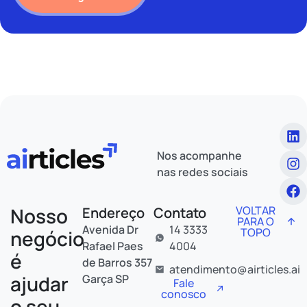
Nos acompanhe
nas redes sociais
Nosso
VOLTAR
Endereço
Contato
PARA O
Avenida Dr
14 3333
TOPO
negócio
Rafael Paes
4004
é
de Barros 357
atendimento@airticles.ai
ajudar
Garça SP
Fale
conosco
o seu.