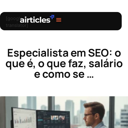
[google-
translator]
Sobre nós
Especialista em SEO: o
que é, o que faz, salário
e como se …